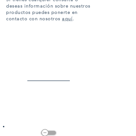
deseas información sobre nuestros
productos puedes ponerte en
contacto con nosotros
aquí
.
Inicio
Productos
Tiendas
Contacto
Mi cuenta
Aviso legal
Política de cookies
Política de privacidad