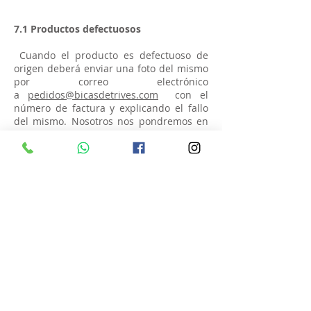
7.1 Productos defectuosos
Cuando el producto es defectuoso de
origen deberá enviar una foto del mismo
por correo electrónico
a
pedidos@bicasdetrives.com
con el
número de factura y explicando el fallo
del mismo. Nosotros nos pondremos en
contacto para indicarle como enviar el
producto defectuoso a Bicas de Trives SL.
Una vez el producto defectuoso sea
recibido y comprobado le enviaremos
otro a cambio sin ningún coste adicional.
El cambio se efectuará por el mismo
producto.
7.2 Errores de pedido
Cuando el pedido recibido por el
cliente no corresponda con el pedido
efectuado, Bicas de Trives SL correrá con